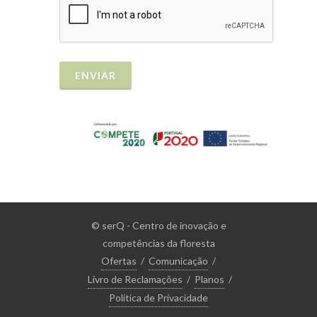
ENVIAR
© serQ - Centro de inovação e
competências da floresta
Ofertas
/
Comunicação
/
Livro de Reclamações
/
Planos
/
Política de Privacidade