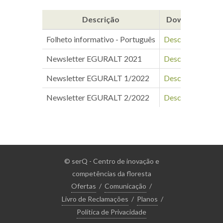
Descrição
Download
Folheto informativo - Português
Descarregar
Newsletter EGURALT 2021
Descarregar
Newsletter EGURALT 1/2022
Descarregar
Newsletter EGURALT 2/2022
Descarregar
© serQ - Centro de inovação e
competências da floresta
Ofertas
/
Comunicação
/
Livro de Reclamações
/
Planos
/
Política de Privacidade