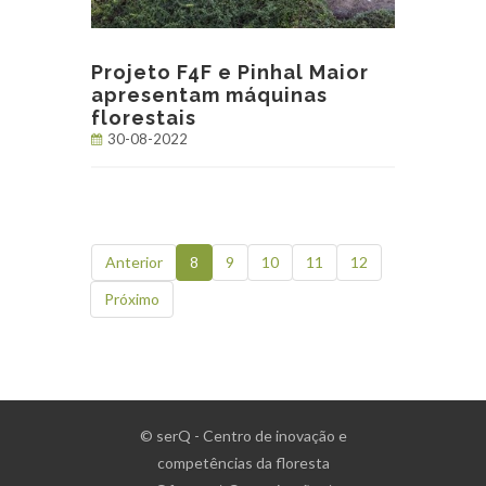
Projeto F4F e Pinhal Maior
apresentam máquinas
florestais
30-08-2022
Anterior
8
9
10
11
12
Próximo
© serQ - Centro de inovação e
competências da floresta