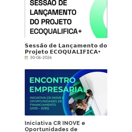
𝗦𝗲𝘀𝘀𝗮̃𝗼 𝗱𝗲 𝗟𝗮𝗻𝗰̧𝗮𝗺𝗲𝗻𝘁𝗼 𝗱𝗼
𝗣𝗿𝗼𝗷𝗲𝘁𝗼 𝗘𝗖𝗢𝗤𝗨𝗔𝗟𝗜𝗙𝗜𝗖𝗔+
30-06-2026
Iniciativa CR INOVE e
Oportunidades de