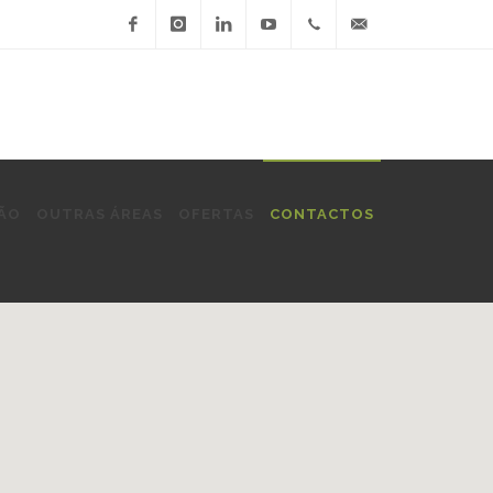
Facebook
Instagram
LinkedIn
Youtube
+351
serq@serq.pt
274
608
ÃO
OUTRAS ÁREAS
OFERTAS
CONTACTOS
626