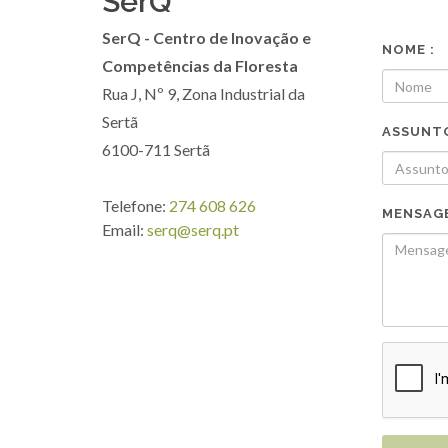
SerQ
SerQ - Centro de Inovação e
NOME :
Competências da Floresta
Rua J, Nº 9, Zona Industrial da
Sertã
ASSUNTO
6100-711 Sertã
Telefone:
274 608 626
MENSAGE
Email:
serq@serq.pt