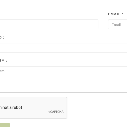
EMAIL :
 :
M :